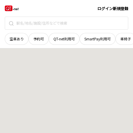
秋田県
大仙市
大曲緑町
地域選択で探す
ログイン
新規登録
空車あり
予約可
QT-net利用可
SmartPay利用可
車椅子