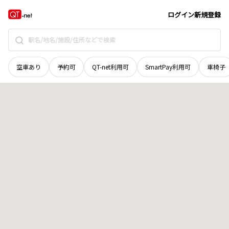
秋田県
大仙市
富士見町
地域選択で探す
ログイン
新規登録
空車あり
予約可
QT-net利用可
SmartPay利用可
車椅子