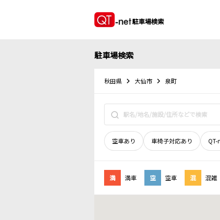
駐車場検索
駐車場検索
秋田県
大仙市
泉町
空車あり
車椅子対応あり
QT-
満
満車
空
空車
混
混雑