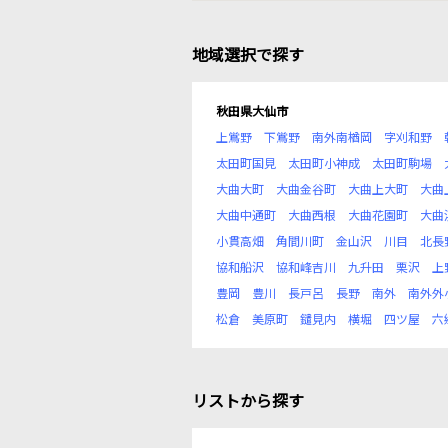
地域選択で探す
秋田県大仙市
上鴬野
下鴬野
南外南楢岡
字刈和野
太田町国見
太田町小神成
太田町駒場
大曲大町
大曲金谷町
大曲上大町
大曲
大曲中通町
大曲西根
大曲花園町
大曲
小貫高畑
角間川町
金山沢
川目
北長
協和船沢
協和峰吉川
九升田
栗沢
上
豊岡
豊川
長戸呂
長野
南外
南外外
松倉
美原町
鑓見内
横堀
四ツ屋
六
リストから探す