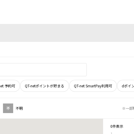
net 予約可
QT-netポイントが貯まる
QT-net SmartPay利用可
dポイ
不
不明
※一部
0件表示
1