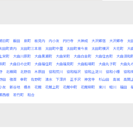
朝日町
飯田
泉町
板見内
内小友
円行寺
大神成
大沢郷宿
大沢郷寺
太
太田町斉内
太田町三本扇
太田町中里
太田町東今泉
太田町横沢
大花町
大
上栄町
大曲川原町
大曲黒瀬町
大曲栄町
大曲白金町
大曲住吉町
大曲須和
浜町
大曲日の出町
大曲福住町
大曲福見町
大曲船場町
大曲丸子町
大曲丸
野
北楢岡
北野目
木原田
協和荒川
協和稲沢
協和上淀川
協和小種
協和
野田
強首
幸町
佐野町
清水
下深井
正手沢
神宮寺
杉山田
高城
高関
小友
新谷地
橋本
花館
花館上町
花館中町
花館柳町
東川
蛭川
福田
郷西根
若竹町
和合