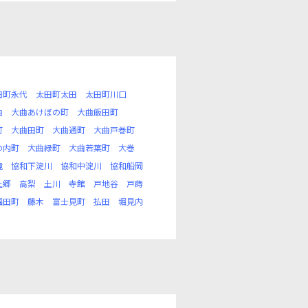
田町永代
太田町太田
太田町川口
曲
大曲あけぼの町
大曲飯田町
町
大曲田町
大曲通町
大曲戸巻町
の内町
大曲緑町
大曲若葉町
大巻
境
協和下淀川
協和中淀川
協和船岡
上郷
高梨
土川
寺館
戸地谷
戸蒔
福田町
藤木
富士見町
払田
堀見内