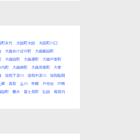
田町永代
太田町太田
太田町川口
曲
大曲あけぼの町
大曲飯田町
町
大曲田町
大曲通町
大曲戸巻町
の内町
大曲緑町
大曲若葉町
大巻
境
協和下淀川
協和中淀川
協和船岡
上郷
高梨
土川
寺館
戸地谷
戸蒔
福田町
藤木
富士見町
払田
堀見内