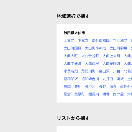
地域選択で探す
秋田県大仙市
上鴬野
下鴬野
南外南楢岡
字刈和野
太田町国見
太田町小神成
太田町駒場
大曲大町
大曲金谷町
大曲上大町
大曲
大曲中通町
大曲西根
大曲花園町
大曲
小貫高畑
角間川町
金山沢
川目
北長
協和船沢
協和峰吉川
九升田
栗沢
上
豊岡
豊川
長戸呂
長野
南外
南外外
松倉
美原町
鑓見内
横堀
四ツ屋
六
リストから探す