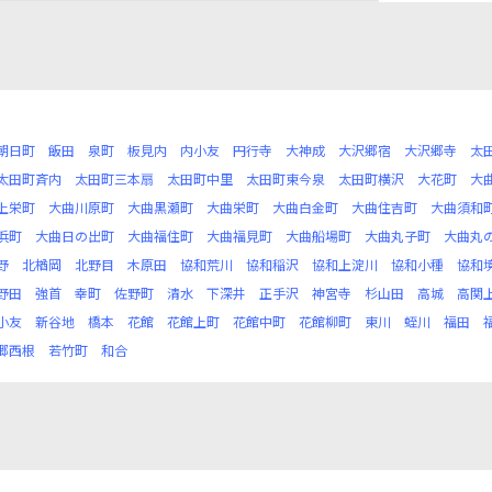
朝日町
飯田
泉町
板見内
内小友
円行寺
大神成
大沢郷宿
大沢郷寺
太
太田町斉内
太田町三本扇
太田町中里
太田町東今泉
太田町横沢
大花町
大
上栄町
大曲川原町
大曲黒瀬町
大曲栄町
大曲白金町
大曲住吉町
大曲須和
浜町
大曲日の出町
大曲福住町
大曲福見町
大曲船場町
大曲丸子町
大曲丸
野
北楢岡
北野目
木原田
協和荒川
協和稲沢
協和上淀川
協和小種
協和
野田
強首
幸町
佐野町
清水
下深井
正手沢
神宮寺
杉山田
高城
高関
小友
新谷地
橋本
花館
花館上町
花館中町
花館柳町
東川
蛭川
福田
郷西根
若竹町
和合