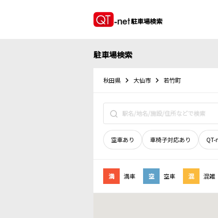
駐車場検索
駐車場検索
秋田県
大仙市
若竹町
空車あり
車椅子対応あり
QT-
満
満車
空
空車
混
混雑