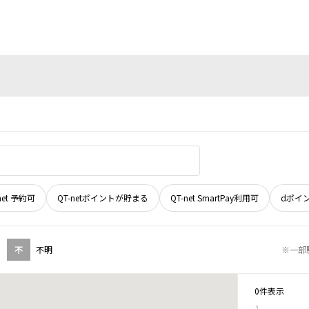
net 予約可
QT-netポイントが貯まる
QT-net SmartPay利用可
dポイ
不
不明
※一部
0件表示
1