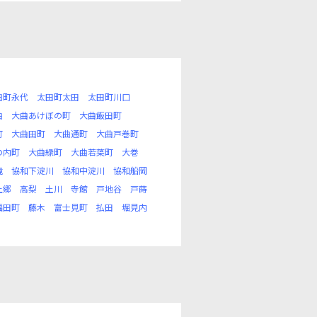
田町永代
太田町太田
太田町川口
曲
大曲あけぼの町
大曲飯田町
町
大曲田町
大曲通町
大曲戸巻町
の内町
大曲緑町
大曲若葉町
大巻
境
協和下淀川
協和中淀川
協和船岡
上郷
高梨
土川
寺館
戸地谷
戸蒔
福田町
藤木
富士見町
払田
堀見内