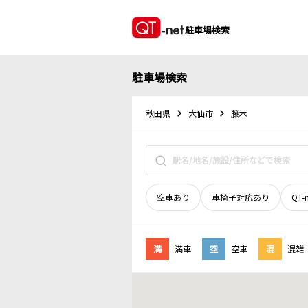
駐車場検索
駐車場検索
秋田県
大仙市
藤木
空車あり
車椅子対応あり
QT-
満
満車
空
空車
混
混雑