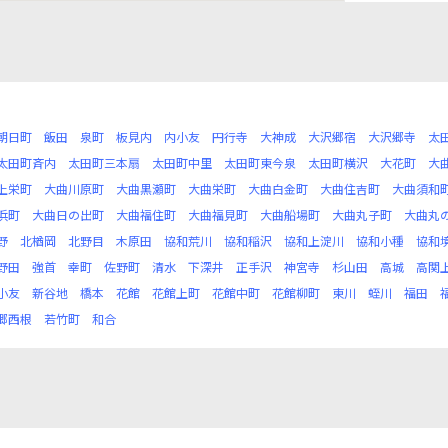
朝日町
飯田
泉町
板見内
内小友
円行寺
大神成
大沢郷宿
大沢郷寺
太
太田町斉内
太田町三本扇
太田町中里
太田町東今泉
太田町横沢
大花町
大
上栄町
大曲川原町
大曲黒瀬町
大曲栄町
大曲白金町
大曲住吉町
大曲須和
浜町
大曲日の出町
大曲福住町
大曲福見町
大曲船場町
大曲丸子町
大曲丸
野
北楢岡
北野目
木原田
協和荒川
協和稲沢
協和上淀川
協和小種
協和
野田
強首
幸町
佐野町
清水
下深井
正手沢
神宮寺
杉山田
高城
高関
小友
新谷地
橋本
花館
花館上町
花館中町
花館柳町
東川
蛭川
福田
郷西根
若竹町
和合