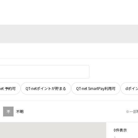
net 予約可
QT-netポイントが貯まる
QT-net SmartPay利用可
dポイ
不
不明
※一部
0件表示
1