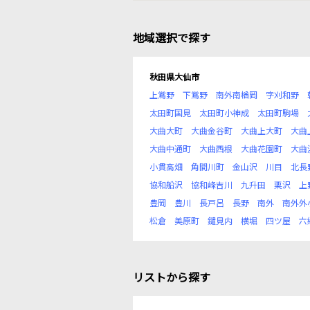
地域選択で探す
秋田県大仙市
上鴬野
下鴬野
南外南楢岡
字刈和野
太田町国見
太田町小神成
太田町駒場
大曲大町
大曲金谷町
大曲上大町
大曲
大曲中通町
大曲西根
大曲花園町
大曲
小貫高畑
角間川町
金山沢
川目
北長
協和船沢
協和峰吉川
九升田
栗沢
上
豊岡
豊川
長戸呂
長野
南外
南外外
松倉
美原町
鑓見内
横堀
四ツ屋
六
リストから探す