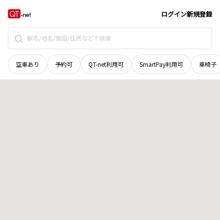
秋田県
大館市
中山
地域選択で探す
ログイン
新規登録
空車あり
予約可
QT-net利用可
SmartPay利用可
車椅子