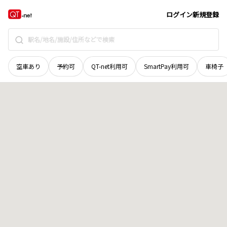
秋田県
大館市
字古川町
地域選択で探す
ログイン
新規登録
空車あり
予約可
QT-net利用可
SmartPay利用可
車椅子