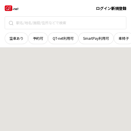
秋田県
大館市
字土飛山下
地域選択で探す
ログイン
新規登録
空車あり
予約可
QT-net利用可
SmartPay利用可
車椅子