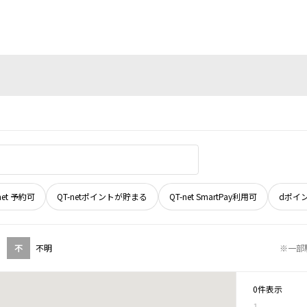
net 予約可
QT-netポイントが貯まる
QT-net SmartPay利用可
dポイ
不
不明
※一部
0件表示
1