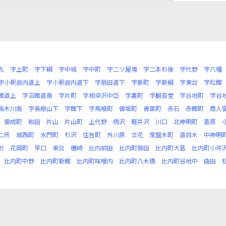
丸
字上町
字下綱
字中城
字中町
字二ツ屋境
字二本杉後
字代野
字八幡
字小釈迦内道上
字小釈迦内道下
字扇田道下
字新町
字新綱
字東台
字松館
館道上
字沼館道南
字片町
字相染沢中岱
字裏町
字観音堂
字谷地町
字谷
長木川南
字長根山下
字館下
字馬喰町
御坂町
青葉町
赤石
赤館町
商人
御成町
粕田
片山
片山町
上代野
柄沢
軽井沢
川口
北神明町
葛原
二所
城西町
水門町
杉沢
住吉町
外川原
立花
常盤木町
道目木
中神明
桁
花岡町
早口
東台
櫃崎
比内前田
比内町扇田
比内町大葛
比内町小坪
比内町中野
比内町新館
比内町味噌内
比内町八木橋
比内町谷地中
曲田