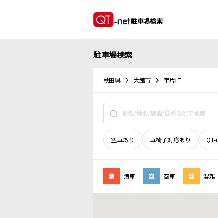
駐車場検索
駐車場検索
秋田県
大館市
字片町
空車あり
車椅子対応あり
QT-
満
満車
空
空車
混
混雑