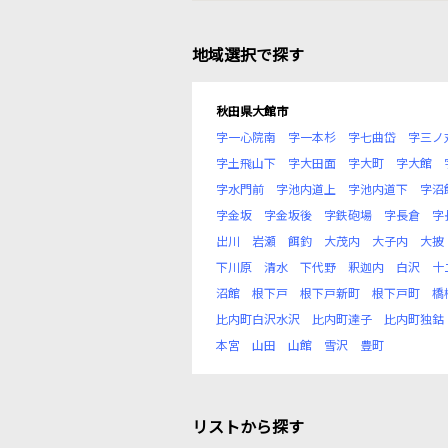
地域選択で探す
秋田県大館市
字一心院南
字一本杉
字七曲岱
字三ノ
字土飛山下
字大田面
字大町
字大館
字水門前
字池内道上
字池内道下
字沼
字金坂
字金坂後
字鉄砲場
字長倉
字
出川
岩瀬
餌釣
大茂内
大子内
大披
下川原
清水
下代野
釈迦内
白沢
十
沼館
根下戸
根下戸新町
根下戸町
橋
比内町白沢水沢
比内町達子
比内町独鈷
本宮
山田
山館
雪沢
豊町
リストから探す