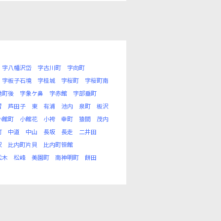
字八幡沢岱
字古川町
字向町
字板子石境
字桂城
字桜町
字桜町南
地町後
字象ケ鼻
字赤館
字部垂町
留
芦田子
東
有浦
池内
泉町
板沢
小館町
小館花
小袴
幸町
猿間
茂内
町
中道
中山
長坂
長走
二井田
沢
比内町片貝
比内町笹館
松木
松峰
美園町
南神明町
餅田