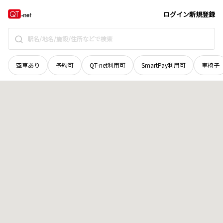
秋田県
大館市
本宮
地域選択で探す
ログイン
新規登録
空車あり
予約可
QT-net利用可
SmartPay利用可
車椅子