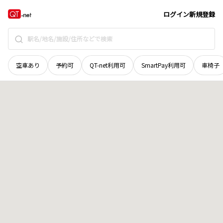
秋田県
大館市
白沢
地域選択で探す
ログイン
新規登録
空車あり
予約可
QT-net利用可
SmartPay利用可
車椅子