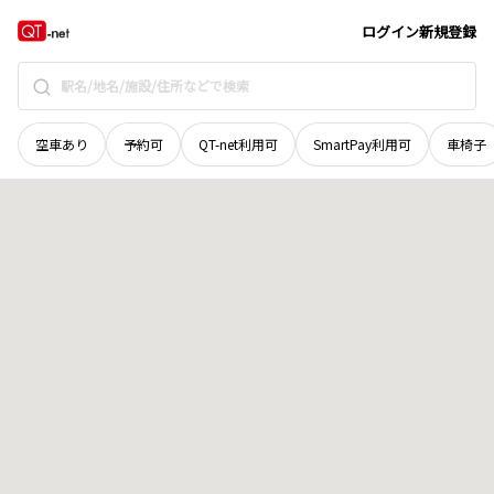
秋田県
大館市
粕田
地域選択で探す
ログイン
新規登録
空車あり
予約可
QT-net利用可
SmartPay利用可
車椅子