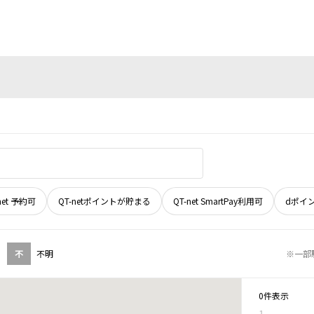
net 予約可
QT-netポイントが貯まる
QT-net SmartPay利用可
dポイ
不
不明
※一部
0件表示
1