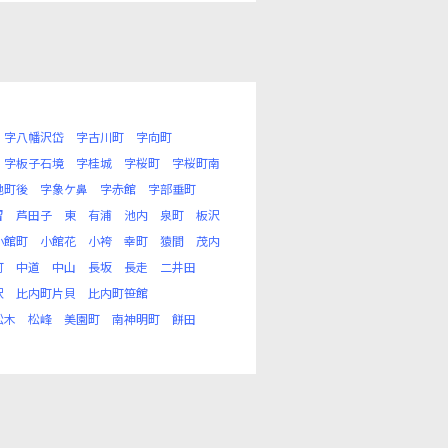
字八幡沢岱
字古川町
字向町
字板子石境
字桂城
字桜町
字桜町南
地町後
字象ケ鼻
字赤館
字部垂町
留
芦田子
東
有浦
池内
泉町
板沢
小館町
小館花
小袴
幸町
猿間
茂内
町
中道
中山
長坂
長走
二井田
沢
比内町片貝
比内町笹館
松木
松峰
美園町
南神明町
餅田