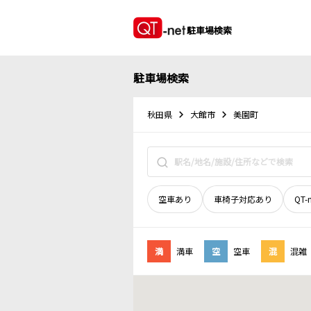
駐車場検索
駐車場検索
秋田県
大館市
美園町
空車あり
車椅子対応あり
QT-
満
満車
空
空車
混
混雑