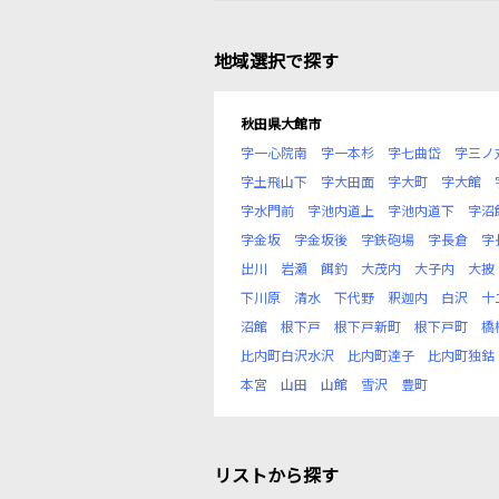
地域選択で探す
秋田県大館市
字一心院南
字一本杉
字七曲岱
字三ノ
字土飛山下
字大田面
字大町
字大館
字水門前
字池内道上
字池内道下
字沼
字金坂
字金坂後
字鉄砲場
字長倉
字
出川
岩瀬
餌釣
大茂内
大子内
大披
下川原
清水
下代野
釈迦内
白沢
十
沼館
根下戸
根下戸新町
根下戸町
橋
比内町白沢水沢
比内町達子
比内町独鈷
本宮
山田
山館
雪沢
豊町
リストから探す