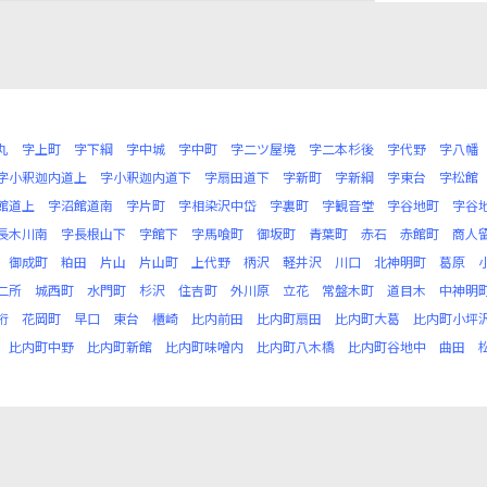
丸
字上町
字下綱
字中城
字中町
字二ツ屋境
字二本杉後
字代野
字八幡
字小釈迦内道上
字小釈迦内道下
字扇田道下
字新町
字新綱
字東台
字松館
館道上
字沼館道南
字片町
字相染沢中岱
字裏町
字観音堂
字谷地町
字谷
長木川南
字長根山下
字館下
字馬喰町
御坂町
青葉町
赤石
赤館町
商人
御成町
粕田
片山
片山町
上代野
柄沢
軽井沢
川口
北神明町
葛原
二所
城西町
水門町
杉沢
住吉町
外川原
立花
常盤木町
道目木
中神明
桁
花岡町
早口
東台
櫃崎
比内前田
比内町扇田
比内町大葛
比内町小坪
比内町中野
比内町新館
比内町味噌内
比内町八木橋
比内町谷地中
曲田