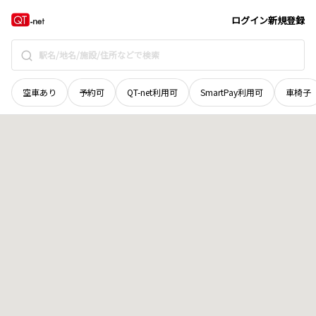
秋田県
山本郡三種町
外岡
地域選択で探す
ログイン
新規登録
空車あり
予約可
QT-net利用可
SmartPay利用可
車椅子