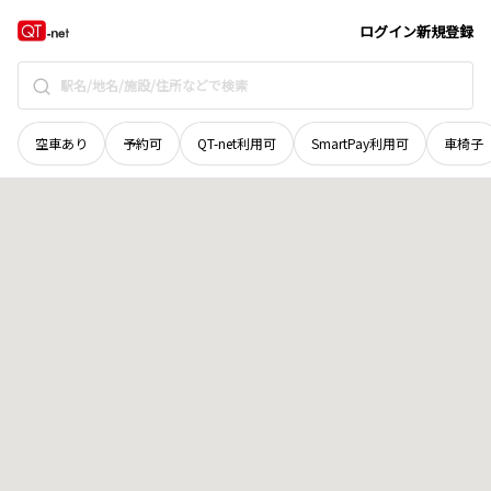
秋田県
山本郡三種町
地域選択で探す
ログイン
新規登録
空車あり
予約可
QT-net利用可
SmartPay利用可
車椅子