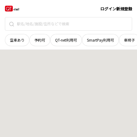
秋田県
山本郡八峰町
峰浜小手萩
地域選択で探す
ログイン
新規登録
空車あり
予約可
QT-net利用可
SmartPay利用可
車椅子