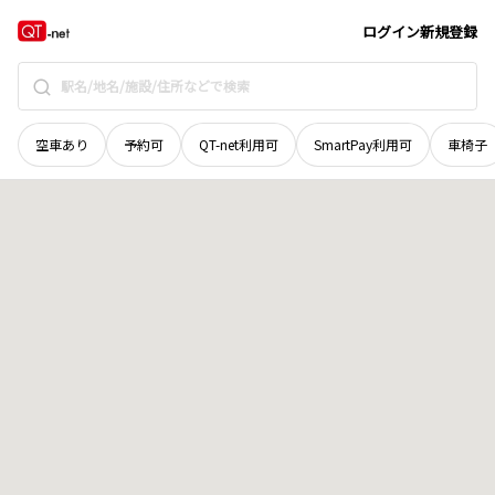
秋田県
山本郡八峰町
峰浜石川
地域選択で探す
ログイン
新規登録
空車あり
予約可
QT-net利用可
SmartPay利用可
車椅子