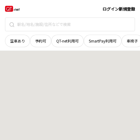
秋田県
横手市
十文字町睦合
地域選択で探す
ログイン
新規登録
空車あり
予約可
QT-net利用可
SmartPay利用可
車椅子