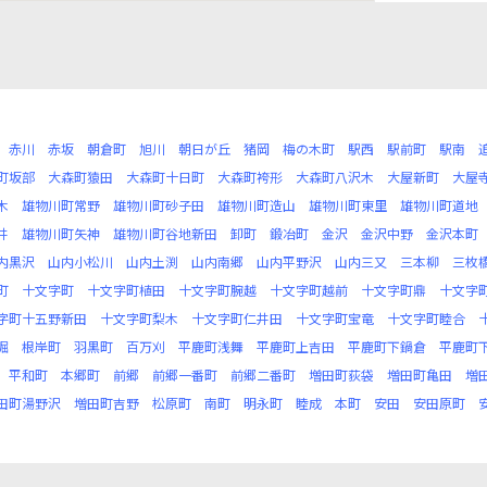
赤川
赤坂
朝倉町
旭川
朝日が丘
猪岡
梅の木町
駅西
駅前町
駅南
町坂部
大森町猿田
大森町十日町
大森町袴形
大森町八沢木
大屋新町
大屋
木
雄物川町常野
雄物川町砂子田
雄物川町造山
雄物川町東里
雄物川町道地
井
雄物川町矢神
雄物川町谷地新田
卸町
鍛冶町
金沢
金沢中野
金沢本町
内黒沢
山内小松川
山内土渕
山内南郷
山内平野沢
山内三又
三本柳
三枚
町
十文字町
十文字町植田
十文字町腕越
十文字町越前
十文字町鼎
十文字
字町十五野新田
十文字町梨木
十文字町仁井田
十文字町宝竜
十文字町睦合
堀
根岸町
羽黒町
百万刈
平鹿町浅舞
平鹿町上吉田
平鹿町下鍋倉
平鹿町
平和町
本郷町
前郷
前郷一番町
前郷二番町
増田町荻袋
増田町亀田
増
田町湯野沢
増田町吉野
松原町
南町
明永町
睦成
本町
安田
安田原町