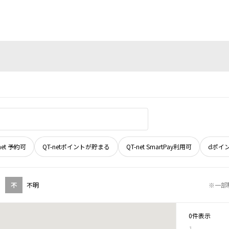
net 予約可
QT-netポイントが貯まる
QT-net SmartPay利用可
dポイ
不
不明
※一部
0件表示
1