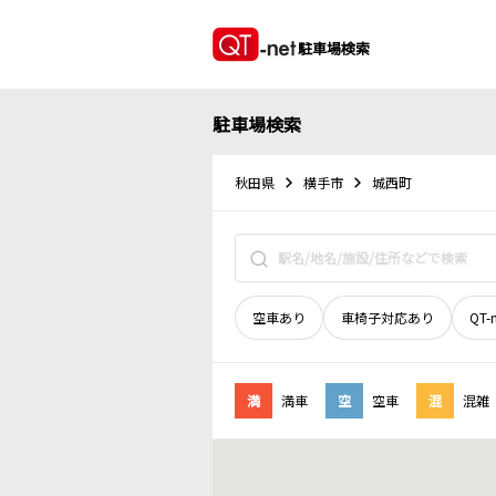
駐車場検索
駐車場検索
秋田県
横手市
城西町
空車あり
車椅子対応あり
QT-
満
満車
空
空車
混
混雑