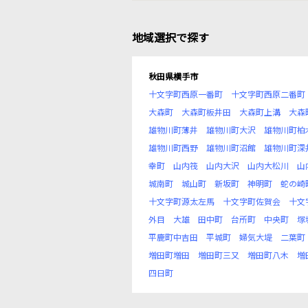
地域選択で探す
秋田県横手市
十文字町西原一番町
十文字町西原二番町
大森町
大森町板井田
大森町上溝
大森
雄物川町薄井
雄物川町大沢
雄物川町柏
雄物川町西野
雄物川町沼館
雄物川町深
幸町
山内筏
山内大沢
山内大松川
山
城南町
城山町
新坂町
神明町
蛇の崎
十文字町源太左馬
十文字町佐賀会
十文
外目
大雄
田中町
台所町
中央町
塚
平鹿町中吉田
平城町
婦気大堤
二葉町
増田町増田
増田町三又
増田町八木
増
四日町