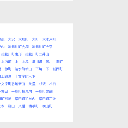
追廻
大沢
大鳥町
大町
大水戸町
寺内
雄物川町会塚
雄物川町今宿
雄物川町南形
雄物川町二井山
上内町
上
上境
清川町
黒川
寿町
橋
静町
清水町新田
下境
下
城西町
町上鍋倉
十文字町木下
十文字町谷地新田
条里
杉沢
杉目
下吉田
平鹿町樽見内
平鹿町醍醐
田町熊渕
増田町狙半内
増田町戸波
安本
柳田
八幡
横手町
横山町