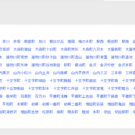
赤川
赤坂
朝倉町
旭川
朝日が丘
猪岡
梅の木町
駅西
駅前町
駅南
町坂部
大森町猿田
大森町十日町
大森町袴形
大森町八沢木
大屋新町
大屋
木
雄物川町常野
雄物川町砂子田
雄物川町造山
雄物川町東里
雄物川町道地
井
雄物川町矢神
雄物川町谷地新田
卸町
鍛冶町
金沢
金沢中野
金沢本町
内黒沢
山内小松川
山内土渕
山内南郷
山内平野沢
山内三又
三本柳
三枚
町
十文字町
十文字町植田
十文字町腕越
十文字町越前
十文字町鼎
十文字
字町十五野新田
十文字町梨木
十文字町仁井田
十文字町宝竜
十文字町睦合
堀
根岸町
羽黒町
百万刈
平鹿町浅舞
平鹿町上吉田
平鹿町下鍋倉
平鹿町
平和町
本郷町
前郷
前郷一番町
前郷二番町
増田町荻袋
増田町亀田
増
田町湯野沢
増田町吉野
松原町
南町
明永町
睦成
本町
安田
安田原町