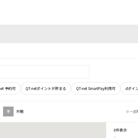
net 予約可
QT-netポイントが貯まる
QT-net SmartPay利用可
dポイ
不
不明
※一部
0件表示
1