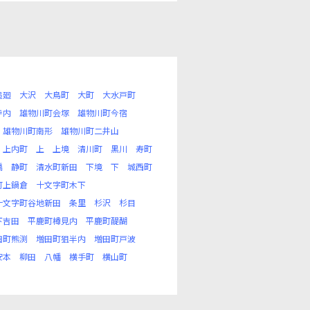
追廻
大沢
大鳥町
大町
大水戸町
寺内
雄物川町会塚
雄物川町今宿
雄物川町南形
雄物川町二井山
上内町
上
上境
清川町
黒川
寿町
橋
静町
清水町新田
下境
下
城西町
町上鍋倉
十文字町木下
十文字町谷地新田
条里
杉沢
杉目
下吉田
平鹿町樽見内
平鹿町醍醐
田町熊渕
増田町狙半内
増田町戸波
安本
柳田
八幡
横手町
横山町