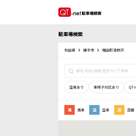
駐車場検索
駐車場検索
秋田県
横手市
増田町湯野沢
空車あり
車椅子対応あり
QT-
満
満車
空
空車
混
混雑