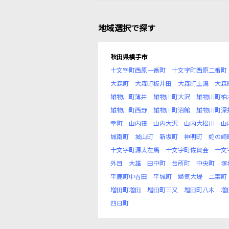
地域選択で探す
秋田県横手市
十文字町西原一番町
十文字町西原二番町
大森町
大森町板井田
大森町上溝
大森
雄物川町薄井
雄物川町大沢
雄物川町柏
雄物川町西野
雄物川町沼館
雄物川町深
幸町
山内筏
山内大沢
山内大松川
山
城南町
城山町
新坂町
神明町
蛇の崎
十文字町源太左馬
十文字町佐賀会
十文
外目
大雄
田中町
台所町
中央町
塚
平鹿町中吉田
平城町
婦気大堤
二葉町
増田町増田
増田町三又
増田町八木
増
四日町