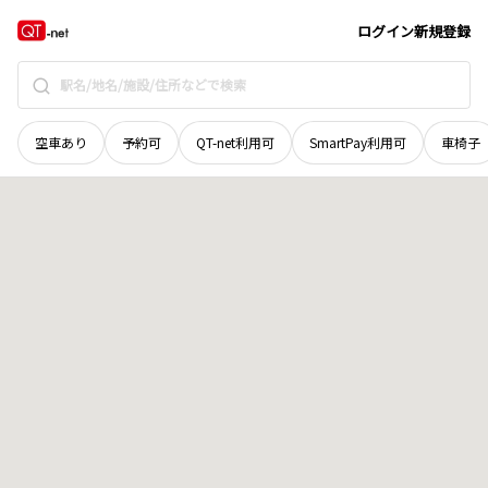
秋田県
横手市
松原町
地域選択で探す
ログイン
新規登録
空車あり
予約可
QT-net利用可
SmartPay利用可
車椅子