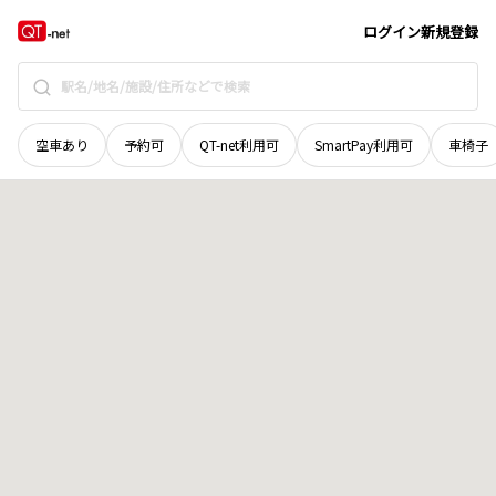
秋田県
横手市
猪岡
地域選択で探す
ログイン
新規登録
空車あり
予約可
QT-net利用可
SmartPay利用可
車椅子