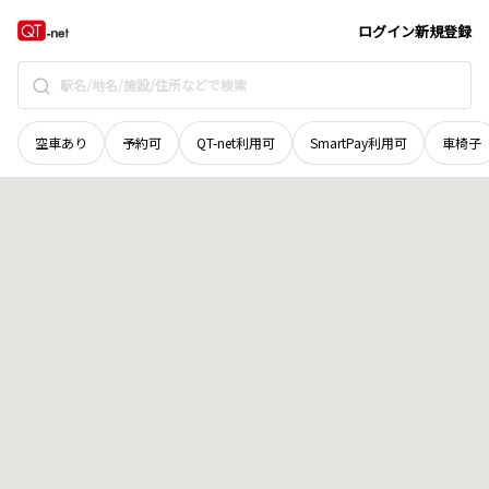
秋田県
横手市
赤坂
地域選択で探す
ログイン
新規登録
空車あり
予約可
QT-net利用可
SmartPay利用可
車椅子