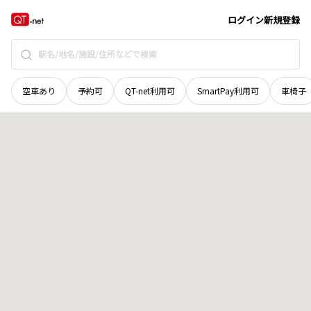
秋田県
湯沢市
二井田
地域選択で探す
ログイン
新規登録
空車あり
予約可
QT-net利用可
SmartPay利用可
車椅子