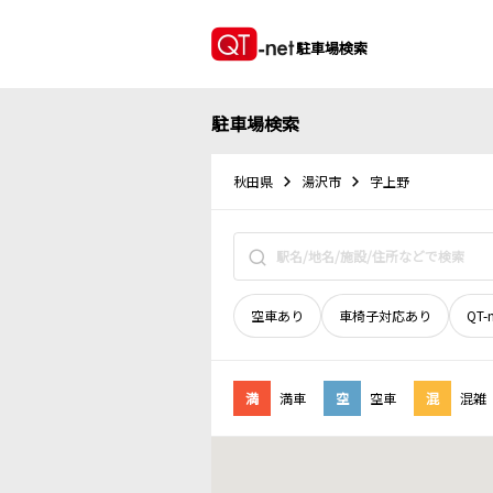
駐車場検索
駐車場検索
秋田県
湯沢市
字上野
空車あり
車椅子対応あり
QT-
満
満車
空
空車
混
混雑