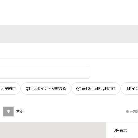
net 予約可
QT-netポイントが貯まる
QT-net SmartPay利用可
dポイ
不
不明
※一部
0件表示
1