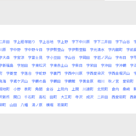
二井田
字上経塚廻り
字上谷地
字上野
字下中川原
字下二井田
字下山谷
川原
字中野
字中野々目
字伊勢堂山
字伊勢堂脇
字元清水
字内舘町
字前
字大森
字宝涼
字富士見
字小豆田
字山谷
字岡田
字岩ノ沢山
字布目
字
字新福島
字旭田
字東松沢
字東赤土山
字柴目
字栄田
字沖田
字沖鶴
字
町
字菱堂
字落合
字蛇野
字裏門
字西中川原
字西愛染沢
字西金堀沢山
鳥海
字鳶ケ沢山
字鶴の島
字鶴田
字鶴館
字黄金原
相川
秋ノ宮
愛宕町
囲地町
小野
表町
角間
金谷
上院内
上関
川連町
北荒町
倉内
桑崎
沢新所
関口
千石町
高松
田町
大工町
寺沢
成沢
二井田
西愛宕町
西
柳町
山田
八幡
湯ノ原
横堀
若葉町