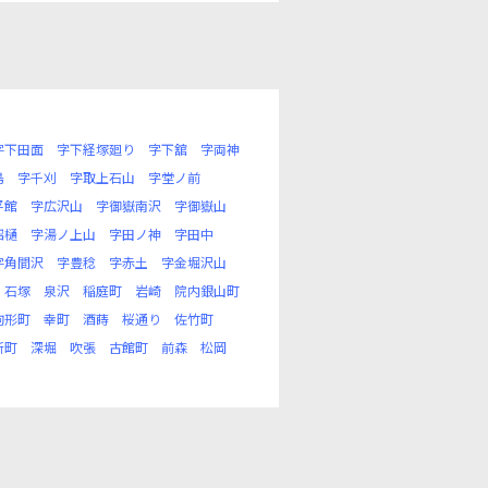
字下田面
字下経塚廻り
字下舘
字両神
島
字千刈
字取上石山
字堂ノ前
平館
字広沢山
字御嶽南沢
字御嶽山
沼樋
字湯ノ上山
字田ノ神
字田中
字角間沢
字豊稔
字赤土
字金堀沢山
石塚
泉沢
稲庭町
岩崎
院内銀山町
駒形町
幸町
酒蒔
桜通り
佐竹町
新町
深堀
吹張
古館町
前森
松岡