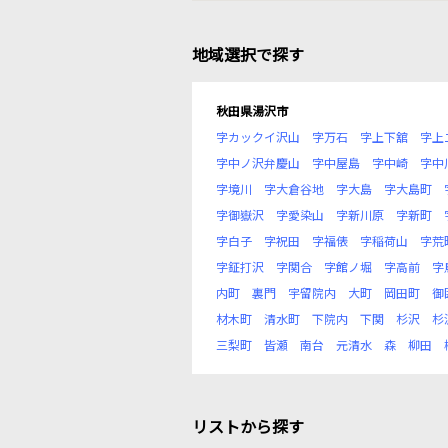
地域選択で探す
秋田県湯沢市
字カックイ沢山
字万石
字上下舘
字上
字中ノ沢弁慶山
字中屋島
字中崎
字中
字境川
字大倉谷地
字大島
字大島町
字御嶽沢
字愛染山
字新川原
字新町
字白子
字祝田
字福俵
字稲荷山
字荒
字鉦打沢
字関合
字館ノ堀
字高前
字
内町
裏門
宇留院内
大町
岡田町
御
材木町
清水町
下院内
下関
杉沢
杉
三梨町
皆瀬
南台
元清水
森
柳田
リストから探す