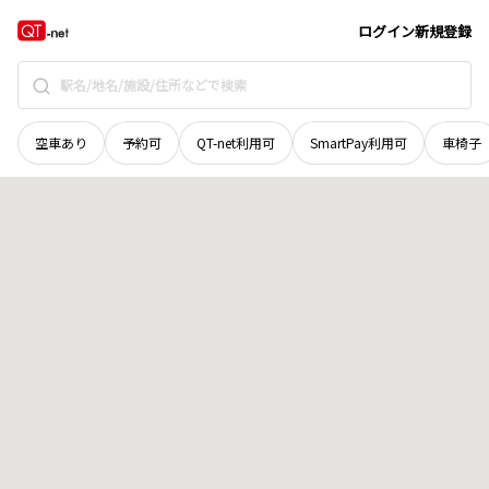
秋田県
湯沢市
字境川
地域選択で探す
ログイン
新規登録
空車あり
予約可
QT-net利用可
SmartPay利用可
車椅子