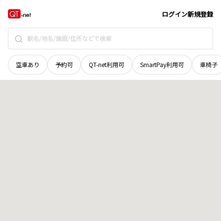
秋田県
湯沢市
字宝涼
地域選択で探す
ログイン
新規登録
空車あり
予約可
QT-net利用可
SmartPay利用可
車椅子