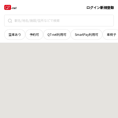
秋田県
湯沢市
字岩ノ沢山
地域選択で探す
ログイン
新規登録
空車あり
予約可
QT-net利用可
SmartPay利用可
車椅子