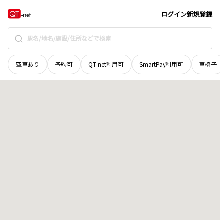
秋田県
湯沢市
字新川原
地域選択で探す
ログイン
新規登録
空車あり
予約可
QT-net利用可
SmartPay利用可
車椅子