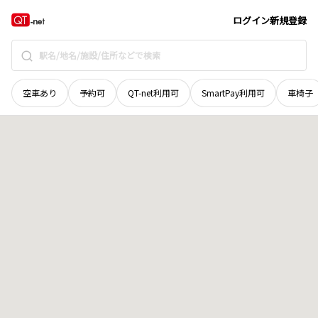
秋田県
湯沢市
字栄田
地域選択で探す
ログイン
新規登録
空車あり
予約可
QT-net利用可
SmartPay利用可
車椅子