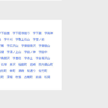
字下田面
字下経塚廻り
字下舘
字両神
島
字千刈
字取上石山
字堂ノ前
平館
字広沢山
字御嶽南沢
字御嶽山
沼樋
字湯ノ上山
字田ノ神
字田中
字角間沢
字豊稔
字赤土
字金堀沢山
石塚
泉沢
稲庭町
岩崎
院内銀山町
駒形町
幸町
酒蒔
桜通り
佐竹町
新町
深堀
吹張
古館町
前森
松岡