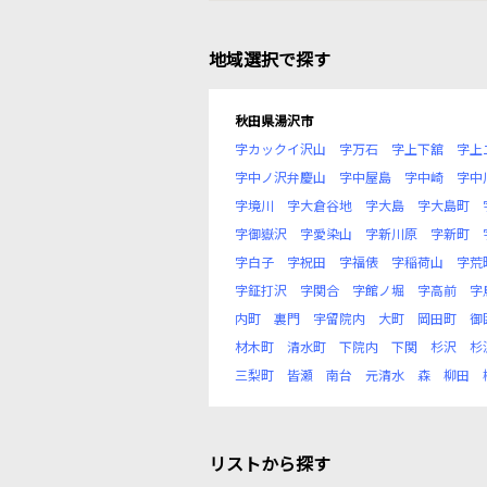
地域選択で探す
秋田県湯沢市
字カックイ沢山
字万石
字上下舘
字上
字中ノ沢弁慶山
字中屋島
字中崎
字中
字境川
字大倉谷地
字大島
字大島町
字御嶽沢
字愛染山
字新川原
字新町
字白子
字祝田
字福俵
字稲荷山
字荒
字鉦打沢
字関合
字館ノ堀
字高前
字
内町
裏門
宇留院内
大町
岡田町
御
材木町
清水町
下院内
下関
杉沢
杉
三梨町
皆瀬
南台
元清水
森
柳田
リストから探す