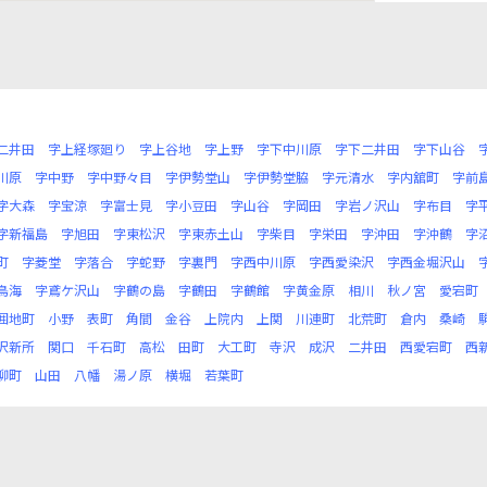
二井田
字上経塚廻り
字上谷地
字上野
字下中川原
字下二井田
字下山谷
川原
字中野
字中野々目
字伊勢堂山
字伊勢堂脇
字元清水
字内舘町
字前
字大森
字宝涼
字富士見
字小豆田
字山谷
字岡田
字岩ノ沢山
字布目
字
字新福島
字旭田
字東松沢
字東赤土山
字柴目
字栄田
字沖田
字沖鶴
字
町
字菱堂
字落合
字蛇野
字裏門
字西中川原
字西愛染沢
字西金堀沢山
鳥海
字鳶ケ沢山
字鶴の島
字鶴田
字鶴館
字黄金原
相川
秋ノ宮
愛宕町
囲地町
小野
表町
角間
金谷
上院内
上関
川連町
北荒町
倉内
桑崎
沢新所
関口
千石町
高松
田町
大工町
寺沢
成沢
二井田
西愛宕町
西
柳町
山田
八幡
湯ノ原
横堀
若葉町