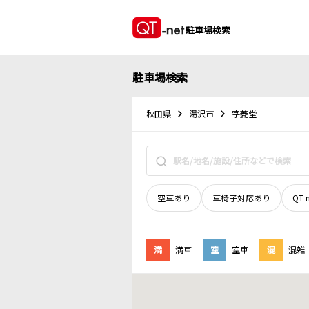
駐車場検索
駐車場検索
秋田県
湯沢市
字菱堂
空車あり
車椅子対応あり
QT-
満
満車
空
空車
混
混雑