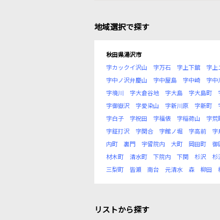
地域選択で探す
秋田県湯沢市
字カックイ沢山
字万石
字上下舘
字上
字中ノ沢弁慶山
字中屋島
字中崎
字中
字境川
字大倉谷地
字大島
字大島町
字御嶽沢
字愛染山
字新川原
字新町
字白子
字祝田
字福俵
字稲荷山
字荒
字鉦打沢
字関合
字館ノ堀
字高前
字
内町
裏門
宇留院内
大町
岡田町
御
材木町
清水町
下院内
下関
杉沢
杉
三梨町
皆瀬
南台
元清水
森
柳田
リストから探す