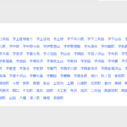
二井田
字上経塚廻り
字上谷地
字上野
字下中川原
字下二井田
字下山谷
川原
字中野
字中野々目
字伊勢堂山
字伊勢堂脇
字元清水
字内舘町
字前
字大森
字宝涼
字富士見
字小豆田
字山谷
字岡田
字岩ノ沢山
字布目
字
字新福島
字旭田
字東松沢
字東赤土山
字柴目
字栄田
字沖田
字沖鶴
字
町
字菱堂
字落合
字蛇野
字裏門
字西中川原
字西愛染沢
字西金堀沢山
鳥海
字鳶ケ沢山
字鶴の島
字鶴田
字鶴館
字黄金原
相川
秋ノ宮
愛宕町
囲地町
小野
表町
角間
金谷
上院内
上関
川連町
北荒町
倉内
桑崎
沢新所
関口
千石町
高松
田町
大工町
寺沢
成沢
二井田
西愛宕町
西
柳町
山田
八幡
湯ノ原
横堀
若葉町