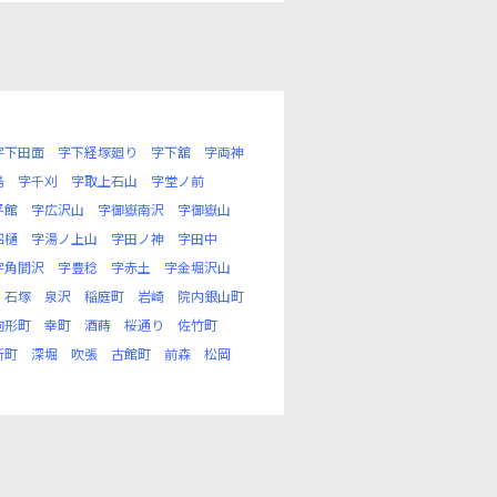
字下田面
字下経塚廻り
字下舘
字両神
島
字千刈
字取上石山
字堂ノ前
平館
字広沢山
字御嶽南沢
字御嶽山
沼樋
字湯ノ上山
字田ノ神
字田中
字角間沢
字豊稔
字赤土
字金堀沢山
石塚
泉沢
稲庭町
岩崎
院内銀山町
駒形町
幸町
酒蒔
桜通り
佐竹町
新町
深堀
吹張
古館町
前森
松岡