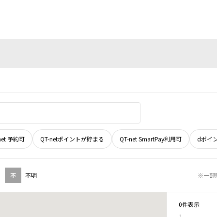
net 予約可
QT-netポイントが貯まる
QT-net SmartPay利用可
dポイ
不
不明
※一部
0件表示
1