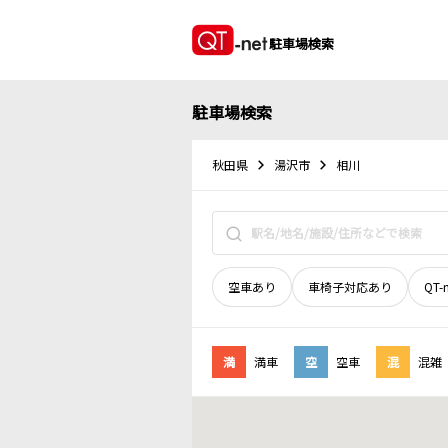
駐車場検索
駐車場検索
秋田県
湯沢市
相川
空車あり
車椅子対応あり
QT-
満
満車
空
空車
混
混雑