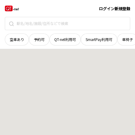
秋田県
湯沢市
秋ノ宮
地域選択で探す
ログイン
新規登録
空車あり
予約可
QT-net利用可
SmartPay利用可
車椅子