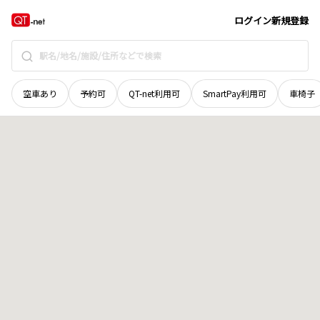
秋田県
潟上市
飯田川飯塚
地域選択で探す
ログイン
新規登録
空車あり
予約可
QT-net利用可
SmartPay利用可
車椅子