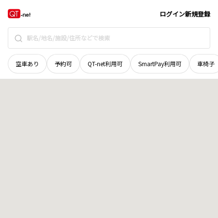
秋田県
由利本荘市
出戸町
地域選択で探す
ログイン
新規登録
空車あり
予約可
QT-net利用可
SmartPay利用可
車椅子