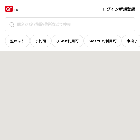
秋田県
由利本荘市
土倉
地域選択で探す
ログイン
新規登録
空車あり
予約可
QT-net利用可
SmartPay利用可
車椅子