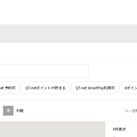
net 予約可
QT-netポイントが貯まる
QT-net SmartPay利用可
dポイ
不
不明
※一部
0件表示
1