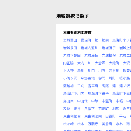
地域選択で探す
秋田県由利本荘市
岩城冨田
鍛冶町
館
館前
鳥海町才ノ
岩城泉田
岩城内道川
岩城勝手
岩城上
岩城下蛇田
岩城滝俣
岩城福俣
岩城二
円正脇
大内三川
大倉沢
大鍬町
大沢
上大野
烏川
川口
川西
瓦谷地
観音
小防ヶ沢
今野谷地
御門
肴町
桜小路
瀬越場
千刈
雪車町
高尾
滝
滝ノ沢
鳥海町下川内
鳥海町下笹子
鳥海町下直
鳥田目
中田代
中館
中竪町
中帳
中
及位
畑谷
八幡下
花畑町
羽広
浜三
東由利舘合
東由利法内
日役町
平石
松ヶ崎
松本
万願寺
美倉町
水林
南