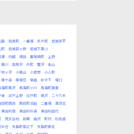
石脇
和泉町
一番堰
井戸尻
岩城赤平
上町
岩城君ヶ野
岩城下黒川
黒瀬
内越
埋田
裏尾崎町
上野
親川
加賀沢
片町
蟹沢
金山
下地ヶ沢
小栗山
小菅野
小人町
陳ケ森
陳場岱
巣組
砂子下
堰口
鳥海町栗沢
鳥海町小川
鳥海町猿倉
寺後
出戸上野
出戸町
徳沢
二十六木
西目町西目
西目町沼田
二番堰
濡浜北
東由利宿
東由利杉森
東由利田代
町
梵天谷地
前郷
曲沢
町村
松街道
町木在
矢島町坂之下
矢島町新荘