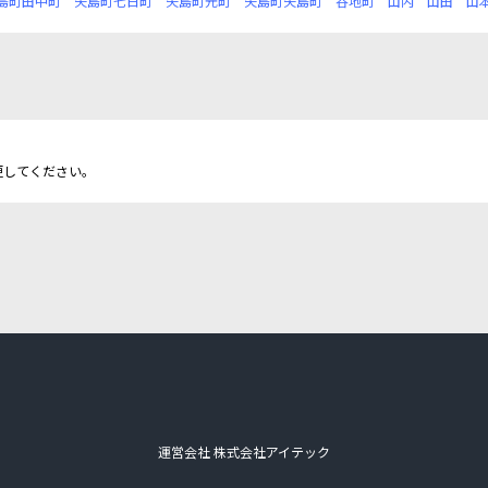
島町田中町
矢島町七日町
矢島町元町
矢島町矢島町
谷地町
山内
山田
山
更してください。
運営会社 株式会社アイテック