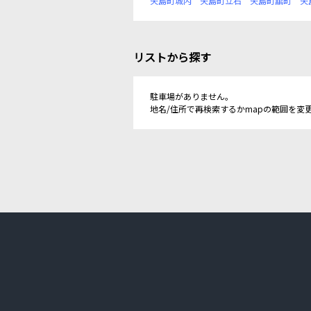
矢島町城内
矢島町立石
矢島町舘町
矢
リストから探す
駐車場がありません。
地名/住所で再検索するかmapの範囲を変