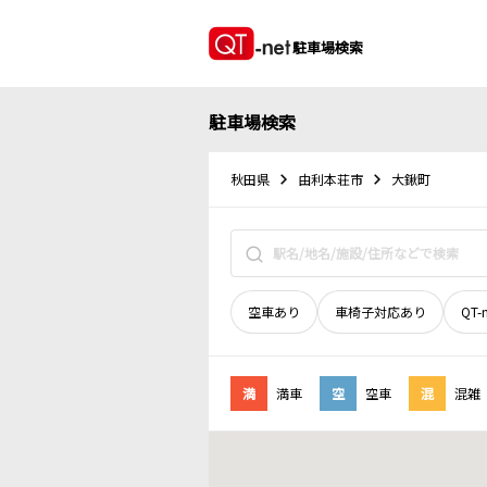
駐車場検索
駐車場検索
秋田県
由利本荘市
大鍬町
空車あり
車椅子対応あり
QT-
満
満車
空
空車
混
混雑