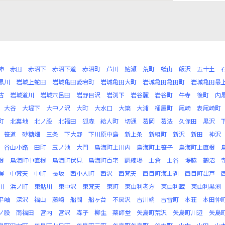
神
赤田
赤沼下
赤沼下道
赤沼町
芦川
鮎瀬
荒町
蟻山
飯沢
五十土
黒川
岩城上蛇田
岩城亀田愛宕町
岩城亀田大町
岩城亀田亀田町
岩城亀田最
古
岩城道川
岩城六呂田
岩野目沢
岩渕下
岩谷麓
岩谷町
牛寺
後町
内
大谷
大堤下
大中ノ沢
大町
大水口
大簗
大浦
桶屋町
尾崎
表尾崎町
町
北裏地
北ノ股
北福田
狐森
給人町
切通
葛岡
葛法
久保田
黒沢
笹道
砂糖畑
三条
下大野
下川原中島
新上条
新組町
新沢
新田
神沢
谷山小路
田町
玉ノ池
大門
鳥海町上川内
鳥海町上笹子
鳥海町上直根
根
鳥海町中直根
鳥海町伏見
鳥海町百宅
調練場
土倉
土谷
堤脇
鶴沼
俣
中梵天
中町
長坂
西小人町
西沢
西梵天
西目町海士剥
西目町出戸
川
浜ノ町
東鮎川
東中沢
東梵天
東町
東由利老方
東由利蔵
東由利黒渕
平岫
深沢
福山
藤崎
船岡
船ヶ台
不戻沢
古川端
古雪町
本荘
本田仲
ノ股
南福田
宮内
宮沢
森子
柳生
薬師堂
矢島町荒沢
矢島町川辺
矢島