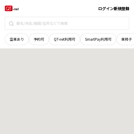
秋田県
由利本荘市
大門
地域選択で探す
ログイン
新規登録
空車あり
予約可
QT-net利用可
SmartPay利用可
車椅子