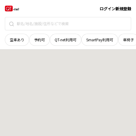
秋田県
由利本荘市
宮沢
地域選択で探す
ログイン
新規登録
空車あり
予約可
QT-net利用可
SmartPay利用可
車椅子