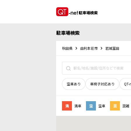
駐車場検索
駐車場検索
秋田県
由利本荘市
岩城冨田
空車あり
車椅子対応あり
QT-
満
満車
空
空車
混
混雑