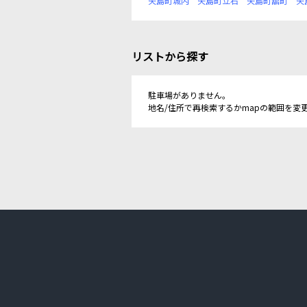
矢島町城内
矢島町立石
矢島町舘町
矢
リストから探す
駐車場がありません。
地名/住所で再検索するかmapの範囲を変