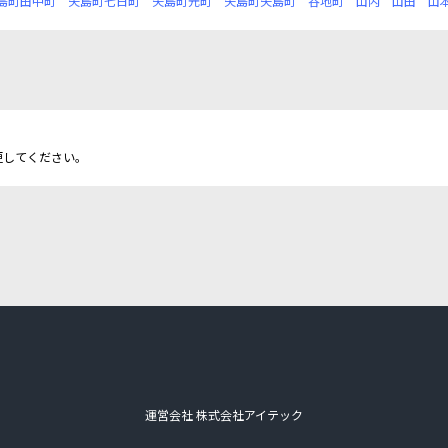
島町田中町
矢島町七日町
矢島町元町
矢島町矢島町
谷地町
山内
山田
山
更してください。
運営会社 株式会社アイテック