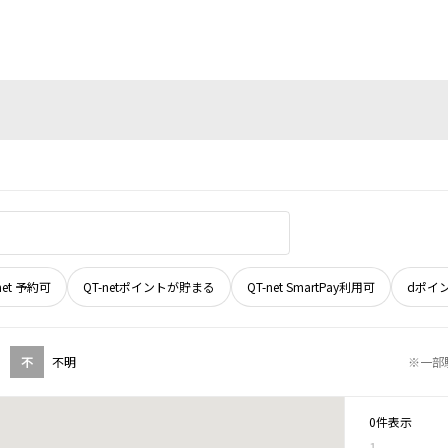
net 予約可
QT-netポイントが貯まる
QT-net SmartPay利用可
dポイ
不
不明
※一部
0件表示
1