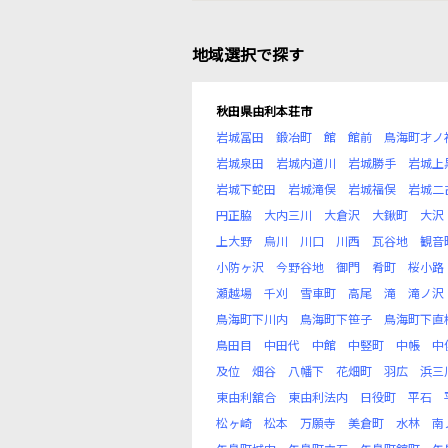
地域選択で探す
秋田県由利本荘市
岩城冨田
鍛冶町
館
館前
鳥海町才ノ
岩城泉田
岩城内道川
岩城勝手
岩城上
岩城下蛇田
岩城滝俣
岩城福俣
岩城二
円正脇
大内三川
大倉沢
大鍬町
大沢
上大野
烏川
川口
川西
瓦谷地
観音
小防ヶ沢
今野谷地
御門
肴町
桜小路
瀬越場
千刈
雪車町
高尾
滝
滝ノ沢
鳥海町下川内
鳥海町下笹子
鳥海町下直
鳥田目
中田代
中館
中竪町
中帳
中
及位
畑谷
八幡下
花畑町
羽広
浜三
東由利舘合
東由利法内
日役町
平石
松ヶ崎
松本
万願寺
美倉町
水林
南