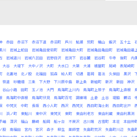
神
赤田
赤沼下
赤沼下道
赤沼町
芦川
鮎瀬
荒町
蟻山
飯沢
五十土
黒川
岩城上蛇田
岩城亀田愛宕町
岩城亀田大町
岩城亀田亀田町
岩城亀田最
古
岩城道川
岩城六呂田
岩野目沢
岩渕下
岩谷麓
岩谷町
牛寺
後町
内
大谷
大堤下
大中ノ沢
大町
大水口
大簗
大浦
桶屋町
尾崎
表尾崎町
町
北裏地
北ノ股
北福田
狐森
給人町
切通
葛岡
葛法
久保田
黒沢
笹道
砂糖畑
三条
下大野
下川原中島
新上条
新組町
新沢
新田
神沢
谷山小路
田町
玉ノ池
大門
鳥海町上川内
鳥海町上笹子
鳥海町上直根
根
鳥海町中直根
鳥海町伏見
鳥海町百宅
調練場
土倉
土谷
堤脇
鶴沼
俣
中梵天
中町
長坂
西小人町
西沢
西梵天
西目町海士剥
西目町出戸
川
浜ノ町
東鮎川
東中沢
東梵天
東町
東由利老方
東由利蔵
東由利黒渕
平岫
深沢
福山
藤崎
船岡
船ヶ台
不戻沢
古川端
古雪町
本荘
本田仲
ノ股
南福田
宮内
宮沢
森子
柳生
薬師堂
矢島町荒沢
矢島町川辺
矢島