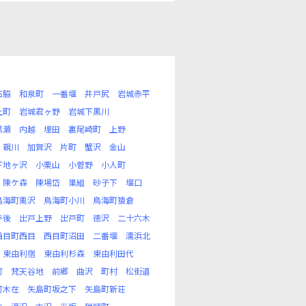
石脇
和泉町
一番堰
井戸尻
岩城赤平
上町
岩城君ヶ野
岩城下黒川
黒瀬
内越
埋田
裏尾崎町
上野
親川
加賀沢
片町
蟹沢
金山
下地ヶ沢
小栗山
小菅野
小人町
陳ケ森
陳場岱
巣組
砂子下
堰口
鳥海町栗沢
鳥海町小川
鳥海町猿倉
寺後
出戸上野
出戸町
徳沢
二十六木
西目町西目
西目町沼田
二番堰
濡浜北
東由利宿
東由利杉森
東由利田代
町
梵天谷地
前郷
曲沢
町村
松街道
町木在
矢島町坂之下
矢島町新荘