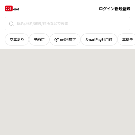
秋田県
由利本荘市
東中沢
地域選択で探す
ログイン
新規登録
空車あり
予約可
QT-net利用可
SmartPay利用可
車椅子