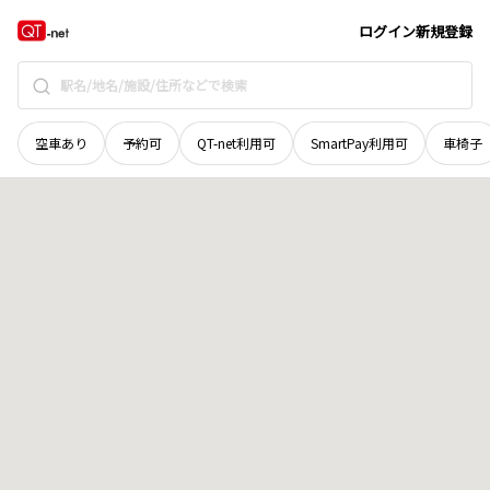
秋田県
由利本荘市
東由利杉森
地域選択で探す
ログイン
新規登録
空車あり
予約可
QT-net利用可
SmartPay利用可
車椅子