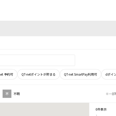
net 予約可
QT-netポイントが貯まる
QT-net SmartPay利用可
dポイ
不
不明
※一部
0件表示
1