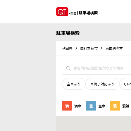
駐車場検索
駐車場検索
秋田県
由利本荘市
東由利老方
空車あり
車椅子対応あり
QT-
満
満車
空
空車
混
混雑