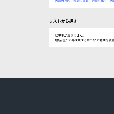
矢島町城内
矢島町立石
矢島町舘町
矢
リストから探す
駐車場がありません。
地名/住所で再検索するかmapの範囲を変