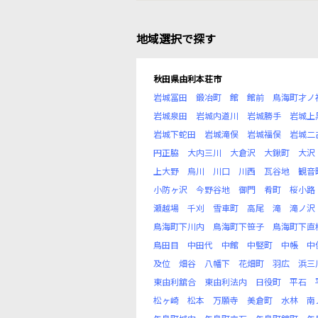
地域選択で探す
秋田県由利本荘市
岩城冨田
鍛冶町
館
館前
鳥海町才ノ
岩城泉田
岩城内道川
岩城勝手
岩城上
岩城下蛇田
岩城滝俣
岩城福俣
岩城二
円正脇
大内三川
大倉沢
大鍬町
大沢
上大野
烏川
川口
川西
瓦谷地
観音
小防ヶ沢
今野谷地
御門
肴町
桜小路
瀬越場
千刈
雪車町
高尾
滝
滝ノ沢
鳥海町下川内
鳥海町下笹子
鳥海町下直
鳥田目
中田代
中館
中竪町
中帳
中
及位
畑谷
八幡下
花畑町
羽広
浜三
東由利舘合
東由利法内
日役町
平石
松ヶ崎
松本
万願寺
美倉町
水林
南