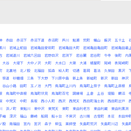
神
赤田
赤沼下
赤沼下道
赤沼町
芦川
鮎瀬
荒町
蟻山
飯沢
五十土
黒川
岩城上蛇田
岩城亀田愛宕町
岩城亀田大町
岩城亀田亀田町
岩城亀田最
古
岩城道川
岩城六呂田
岩野目沢
岩渕下
岩谷麓
岩谷町
牛寺
後町
内
大谷
大堤下
大中ノ沢
大町
大水口
大簗
大浦
桶屋町
尾崎
表尾崎町
町
北裏地
北ノ股
北福田
狐森
給人町
切通
葛岡
葛法
久保田
黒沢
笹道
砂糖畑
三条
下大野
下川原中島
新上条
新組町
新沢
新田
神沢
谷山小路
田町
玉ノ池
大門
鳥海町上川内
鳥海町上笹子
鳥海町上直根
根
鳥海町中直根
鳥海町伏見
鳥海町百宅
調練場
土倉
土谷
堤脇
鶴沼
俣
中梵天
中町
長坂
西小人町
西沢
西梵天
西目町海士剥
西目町出戸
川
浜ノ町
東鮎川
東中沢
東梵天
東町
東由利老方
東由利蔵
東由利黒渕
平岫
深沢
福山
藤崎
船岡
船ヶ台
不戻沢
古川端
古雪町
本荘
本田仲
ノ股
南福田
宮内
宮沢
森子
柳生
薬師堂
矢島町荒沢
矢島町川辺
矢島