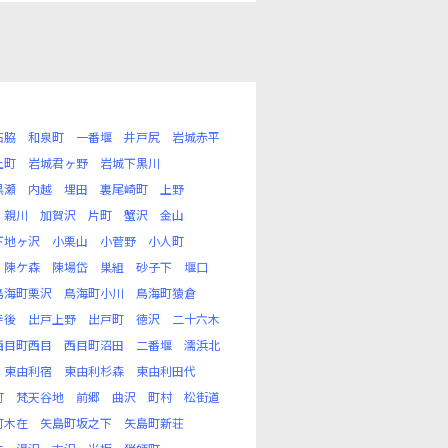
石脇
和泉町
一番堰
井戸尻
岩城赤平
上町
岩城君ヶ野
岩城下黒川
黒瀬
内越
埋田
裏尾崎町
上野
親川
加賀沢
片町
蟹沢
金山
下地ヶ沢
小栗山
小菅野
小人町
陳ケ森
陳場岱
巣組
砂子下
堰口
鳥海町栗沢
鳥海町小川
鳥海町猿倉
寺後
出戸上野
出戸町
徳沢
二十六木
西目町西目
西目町沼田
二番堰
濡浜北
東由利宿
東由利杉森
東由利田代
町
梵天谷地
前郷
曲沢
町村
松街道
町木在
矢島町坂之下
矢島町新荘