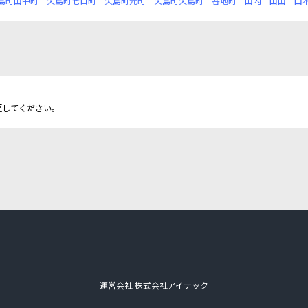
島町田中町
矢島町七日町
矢島町元町
矢島町矢島町
谷地町
山内
山田
山
更してください。
運営会社 株式会社アイテック