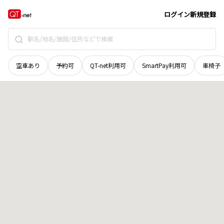
秋田県
由利本荘市
湯沢
地域選択で探す
ログイン
新規登録
空車あり
予約可
QT-net利用可
SmartPay利用可
車椅子