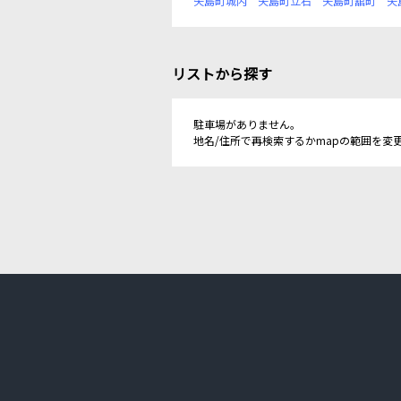
矢島町城内
矢島町立石
矢島町舘町
矢
リストから探す
駐車場がありません。
地名/住所で再検索するかmapの範囲を変