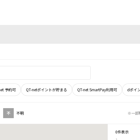
net 予約可
QT-netポイントが貯まる
QT-net SmartPay利用可
dポイ
不
不明
※一部
0件表示
1