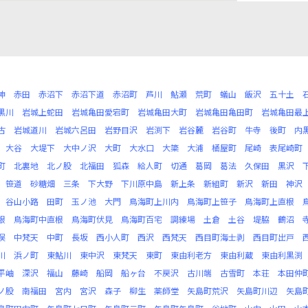
神
赤田
赤沼下
赤沼下道
赤沼町
芦川
鮎瀬
荒町
蟻山
飯沢
五十土
黒川
岩城上蛇田
岩城亀田愛宕町
岩城亀田大町
岩城亀田亀田町
岩城亀田最
古
岩城道川
岩城六呂田
岩野目沢
岩渕下
岩谷麓
岩谷町
牛寺
後町
内
大谷
大堤下
大中ノ沢
大町
大水口
大簗
大浦
桶屋町
尾崎
表尾崎町
町
北裏地
北ノ股
北福田
狐森
給人町
切通
葛岡
葛法
久保田
黒沢
笹道
砂糖畑
三条
下大野
下川原中島
新上条
新組町
新沢
新田
神沢
谷山小路
田町
玉ノ池
大門
鳥海町上川内
鳥海町上笹子
鳥海町上直根
根
鳥海町中直根
鳥海町伏見
鳥海町百宅
調練場
土倉
土谷
堤脇
鶴沼
俣
中梵天
中町
長坂
西小人町
西沢
西梵天
西目町海士剥
西目町出戸
川
浜ノ町
東鮎川
東中沢
東梵天
東町
東由利老方
東由利蔵
東由利黒渕
平岫
深沢
福山
藤崎
船岡
船ヶ台
不戻沢
古川端
古雪町
本荘
本田仲
ノ股
南福田
宮内
宮沢
森子
柳生
薬師堂
矢島町荒沢
矢島町川辺
矢島