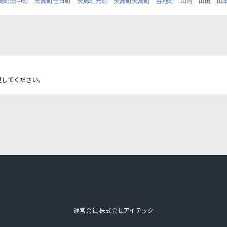
島町田中町
矢島町七日町
矢島町元町
矢島町矢島町
谷地町
山内
山田
山
更してください。
運営会社 株式会社アイテック