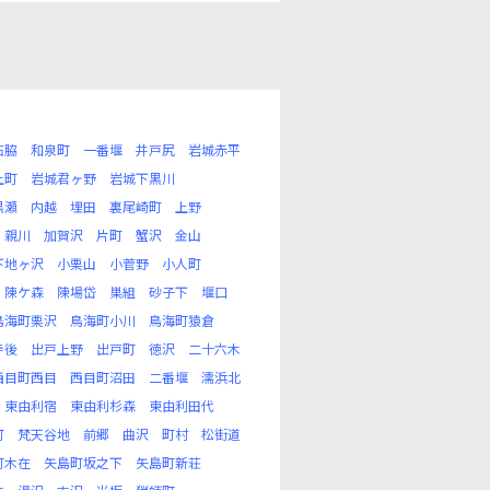
石脇
和泉町
一番堰
井戸尻
岩城赤平
上町
岩城君ヶ野
岩城下黒川
黒瀬
内越
埋田
裏尾崎町
上野
親川
加賀沢
片町
蟹沢
金山
下地ヶ沢
小栗山
小菅野
小人町
陳ケ森
陳場岱
巣組
砂子下
堰口
鳥海町栗沢
鳥海町小川
鳥海町猿倉
寺後
出戸上野
出戸町
徳沢
二十六木
西目町西目
西目町沼田
二番堰
濡浜北
東由利宿
東由利杉森
東由利田代
町
梵天谷地
前郷
曲沢
町村
松街道
町木在
矢島町坂之下
矢島町新荘