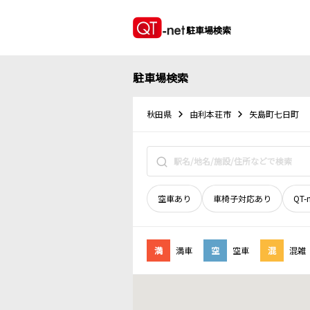
駐車場検索
駐車場検索
秋田県
由利本荘市
矢島町七日町
空車あり
車椅子対応あり
QT-
満
満車
空
空車
混
混雑