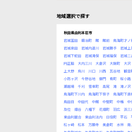
地域選択で探す
秋田県由利本荘市
岩城冨田
鍛冶町
館
館前
鳥海町才ノ
岩城泉田
岩城内道川
岩城勝手
岩城上
岩城下蛇田
岩城滝俣
岩城福俣
岩城二
円正脇
大内三川
大倉沢
大鍬町
大沢
上大野
烏川
川口
川西
瓦谷地
観音
小防ヶ沢
今野谷地
御門
肴町
桜小路
瀬越場
千刈
雪車町
高尾
滝
滝ノ沢
鳥海町下川内
鳥海町下笹子
鳥海町下直
鳥田目
中田代
中館
中竪町
中帳
中
及位
畑谷
八幡下
花畑町
羽広
浜三
東由利舘合
東由利法内
日役町
平石
松ヶ崎
松本
万願寺
美倉町
水林
南