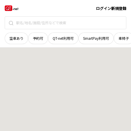
秋田県
由利本荘市
矢島町立石
地域選択で探す
ログイン
新規登録
空車あり
予約可
QT-net利用可
SmartPay利用可
車椅子