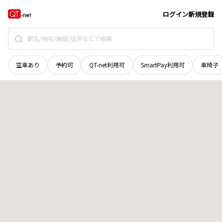
秋田県
由利本荘市
砂子下
地域選択で探す
ログイン
新規登録
空車あり
予約可
QT-net利用可
SmartPay利用可
車椅子