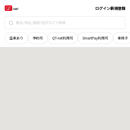
秋田県
由利本荘市
西梵天
地域選択で探す
ログイン
新規登録
空車あり
予約可
QT-net利用可
SmartPay利用可
車椅子