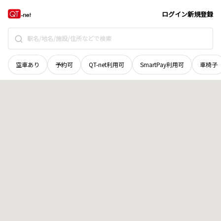
秋田県
男鹿市
五里合琴川
地域選択で探す
ログイン
新規登録
空車あり
予約可
QT-net利用可
SmartPay利用可
車椅子