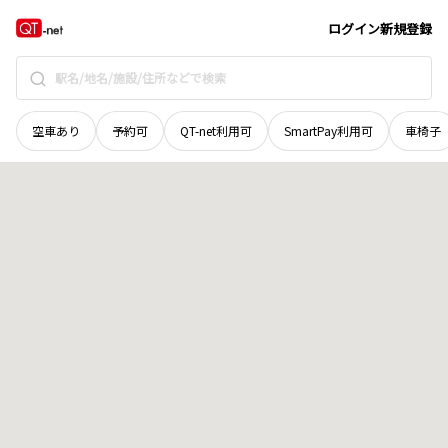
秋田県
男鹿市
北浦西黒沢
地域選択で探す
ログイン
新規登録
空車あり
予約可
QT-net利用可
SmartPay利用可
車椅子